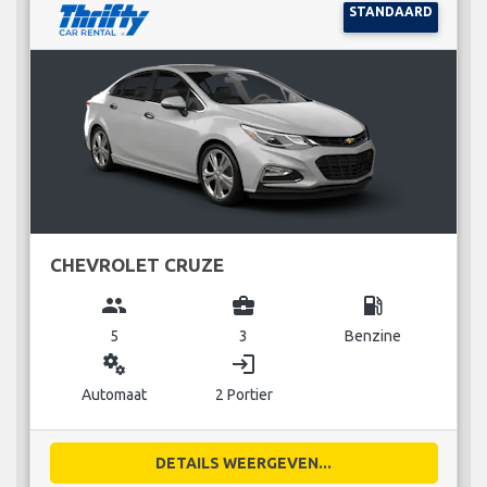
STANDAARD
CHEVROLET CRUZE
group
business_center
local_gas_station
5
3
Benzine
miscellaneous_services
login
Automaat
2 Portier
DETAILS WEERGEVEN...