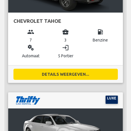
CHEVROLET TAHOE
group
business_center
local_gas_station
7
3
Benzine
miscellaneous_services
login
Automaat
5 Portier
DETAILS WEERGEVEN...
LUXE