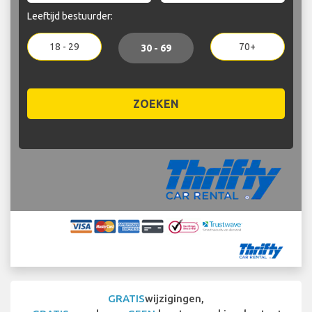
Leeftijd bestuurder:
18 - 29
70+
30 - 69
ZOEKEN
GRATIS
wijzigingen,