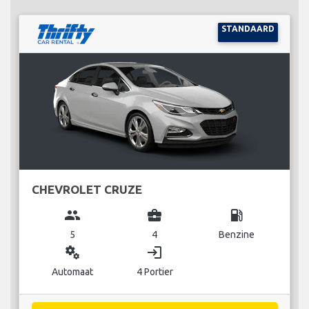
STANDAARD
CHEVROLET CRUZE
group
business_center
local_gas_station
5
4
Benzine
miscellaneous_services
login
Automaat
4 Portier