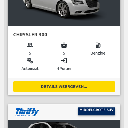
CHRYSLER 300
group
business_center
local_gas_station
5
5
Benzine
miscellaneous_services
login
Automaat
4 Portier
DETAILS WEERGEVEN...
MIDDELGROTE SUV