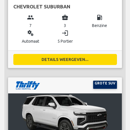
CHEVROLET SUBURBAN
group
business_center
local_gas_station
7
3
Benzine
miscellaneous_services
login
Automaat
5 Portier
DETAILS WEERGEVEN...
GROTE SUV