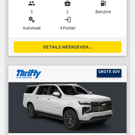
group
business_center
local_gas_station
5
2
Benzine
miscellaneous_services
login
Automaat
4 Portier
DETAILS WEERGEVEN...
GROTE SUV