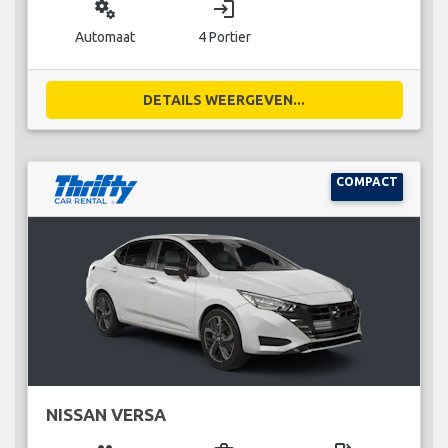
miscellaneous_services
login
Automaat
4 Portier
DETAILS WEERGEVEN...
COMPACT
NISSAN VERSA