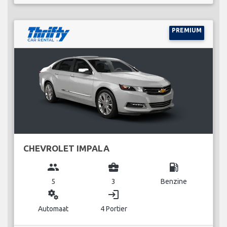
PREMIUM
CHEVROLET IMPALA
group
business_center
local_gas_station
5
3
Benzine
miscellaneous_services
login
Automaat
4 Portier