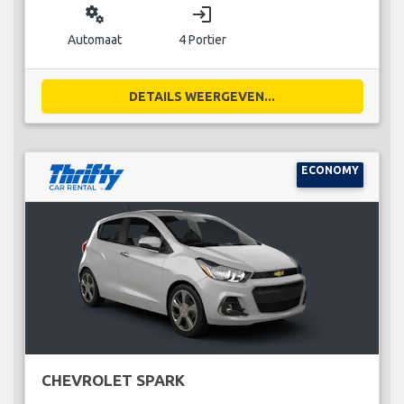
miscellaneous_services
login
Automaat
4 Portier
DETAILS WEERGEVEN...
ECONOMY
CHEVROLET SPARK