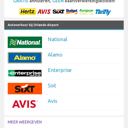
GRATIS
annuleren,
GEEN
kaartverwerkingskosten!
Autoverhuur bij Orlando Airport
National
Alamo
Enterprise
Sixt
Avis
MEER WEERGEVEN