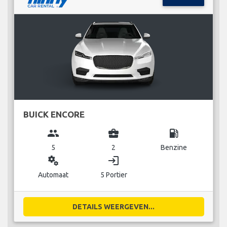
BUICK ENCORE
group
business_center
local_gas_station
5
2
Benzine
miscellaneous_services
login
Automaat
5 Portier
DETAILS WEERGEVEN...