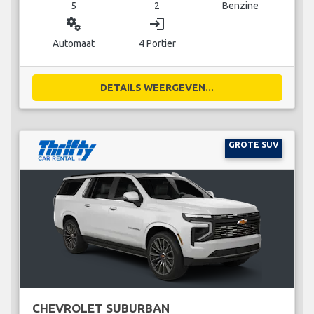
5
2
Benzine
miscellaneous_services
login
Automaat
4 Portier
DETAILS WEERGEVEN...
GROTE SUV
CHEVROLET SUBURBAN