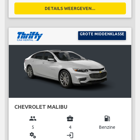
DETAILS WEERGEVEN...
GROTE MIDDENKLASSE
CHEVROLET MALIBU
group
business_center
local_gas_station
5
4
Benzine
miscellaneous_services
login