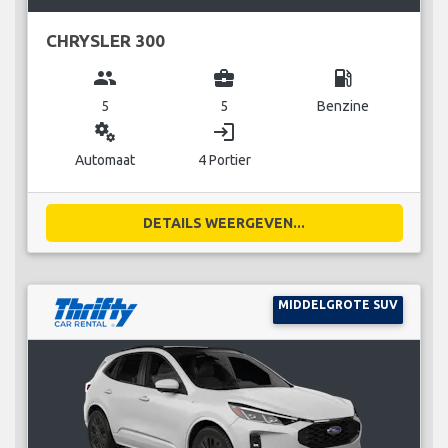
CHRYSLER 300
group
business_center
local_gas_station
5
5
Benzine
miscellaneous_services
login
Automaat
4 Portier
DETAILS WEERGEVEN...
MIDDELGROTE SUV