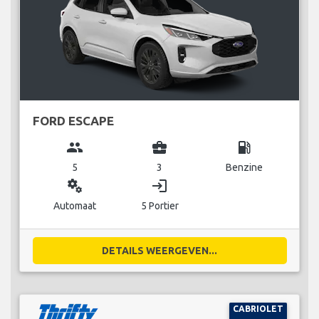
FORD ESCAPE
group
business_center
local_gas_station
5
3
Benzine
miscellaneous_services
login
Automaat
5 Portier
DETAILS WEERGEVEN...
CABRIOLET