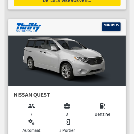
DETAILS WEERGEVEN...
MINIBUS
NISSAN QUEST
group
business_center
local_gas_station
7
3
Benzine
miscellaneous_services
login
Automaat
5 Portier