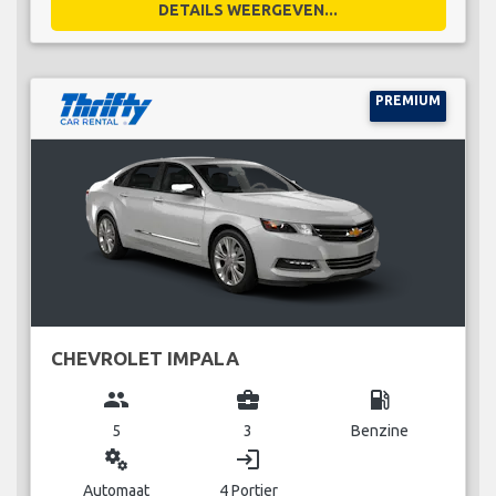
DETAILS WEERGEVEN...
PREMIUM
CHEVROLET IMPALA
group
business_center
local_gas_station
5
3
Benzine
miscellaneous_services
login
Automaat
4 Portier