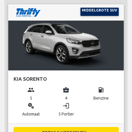
MIDDELGROTE SUV
KIA SORENTO
group
business_center
local_gas_station
5
4
Benzine
miscellaneous_services
login
Automaat
5 Portier