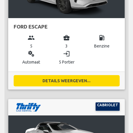
FORD ESCAPE
group
business_center
local_gas_station
5
3
Benzine
miscellaneous_services
login
Automaat
5 Portier
DETAILS WEERGEVEN...
CABRIOLET