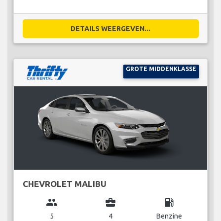
DETAILS WEERGEVEN...
GROTE MIDDENKLASSE
CHEVROLET MALIBU
group
business_center
local_gas_station
5
4
Benzine