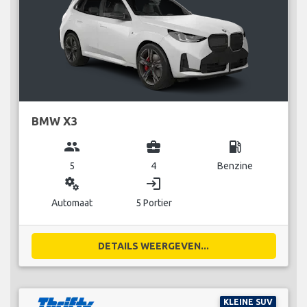
BMW X3
group
business_center
local_gas_station
5
4
Benzine
miscellaneous_services
login
Automaat
5 Portier
DETAILS WEERGEVEN...
KLEINE SUV