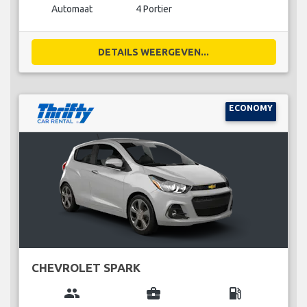
Automaat
4 Portier
DETAILS WEERGEVEN...
ECONOMY
CHEVROLET SPARK
group
business_center
local_gas_station