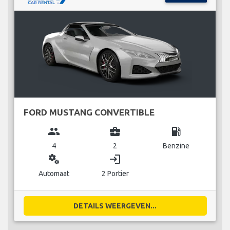
FORD MUSTANG CONVERTIBLE
group
business_center
local_gas_station
4
2
Benzine
miscellaneous_services
login
Automaat
2 Portier
DETAILS WEERGEVEN...