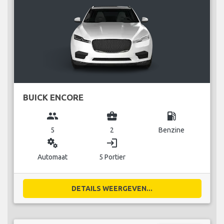
BUICK ENCORE
group
business_center
local_gas_station
5
2
Benzine
miscellaneous_services
login
Automaat
5 Portier
DETAILS WEERGEVEN...