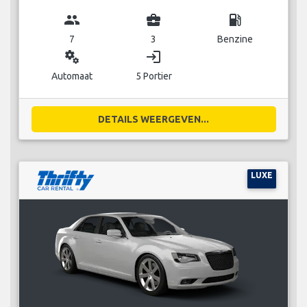
group
business_center
local_gas_station
7
3
Benzine
miscellaneous_services
login
Automaat
5 Portier
DETAILS WEERGEVEN...
LUXE