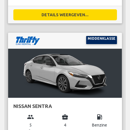
DETAILS WEERGEVEN...
MIDDENKLASSE
NISSAN SENTRA
group
business_center
local_gas_station
5
4
Benzine