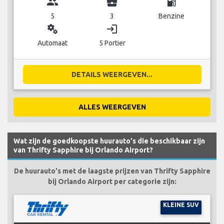
group
business_center
local_gas_station
5
3
Benzine
miscellaneous_services
login
Automaat
5 Portier
DETAILS WEERGEVEN...
ALLES WEERGEVEN
Wat zijn de goedkoopste huurauto's die beschikbaar zijn
van Thrifty Sapphire bij Orlando Airport?
De huurauto's met de laagste prijzen van Thrifty Sapphire
bij Orlando Airport per categorie zijn:
KLEINE SUV