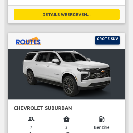
DETAILS WEERGEVEN...
GROTE SUV
CHEVROLET SUBURBAN
group
business_center
local_gas_station
7
3
Benzine