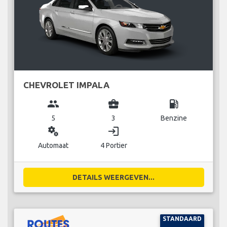
CHEVROLET IMPALA
group
business_center
local_gas_station
5
3
Benzine
miscellaneous_services
login
Automaat
4 Portier
DETAILS WEERGEVEN...
STANDAARD