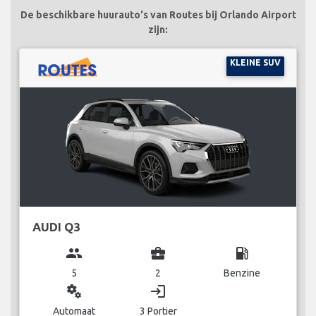
De beschikbare huurauto's van Routes bij Orlando Airport
zijn:
KLEINE SUV
AUDI Q3
group
business_center
local_gas_station
5
2
Benzine
miscellaneous_services
login
Automaat
3 Portier