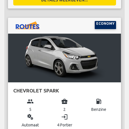
ECONOMY
CHEVROLET SPARK
group
business_center
local_gas_station
5
2
Benzine
miscellaneous_services
login
Automaat
4 Portier