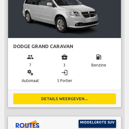
DODGE GRAND CARAVAN
group
business_center
local_gas_station
7
3
Benzine
miscellaneous_services
login
Automaat
5 Portier
DETAILS WEERGEVEN...
MIDDELGROTE SUV