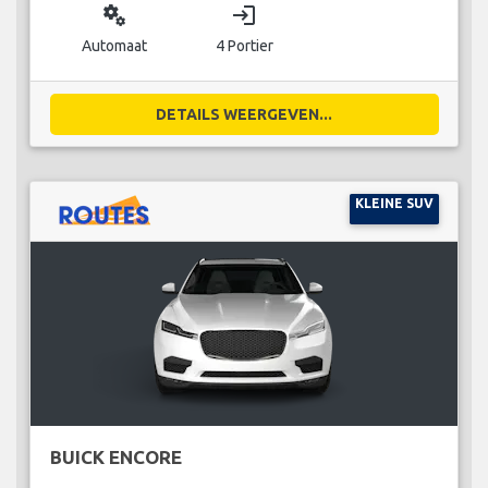
miscellaneous_services
login
Automaat
4 Portier
DETAILS WEERGEVEN...
KLEINE SUV
BUICK ENCORE