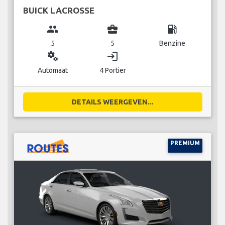
BUICK LACROSSE
group
business_center
local_gas_station
5
5
Benzine
miscellaneous_services
login
Automaat
4 Portier
DETAILS WEERGEVEN...
PREMIUM