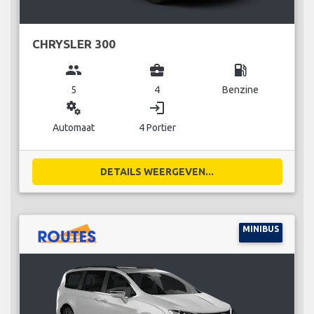
CHRYSLER 300
group
business_center
local_gas_station
5
4
Benzine
miscellaneous_services
login
Automaat
4 Portier
DETAILS WEERGEVEN...
MINIBUS