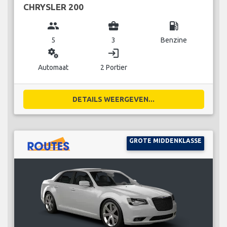
CHRYSLER 200
group
business_center
local_gas_station
5
3
Benzine
miscellaneous_services
login
Automaat
2 Portier
DETAILS WEERGEVEN...
GROTE MIDDENKLASSE