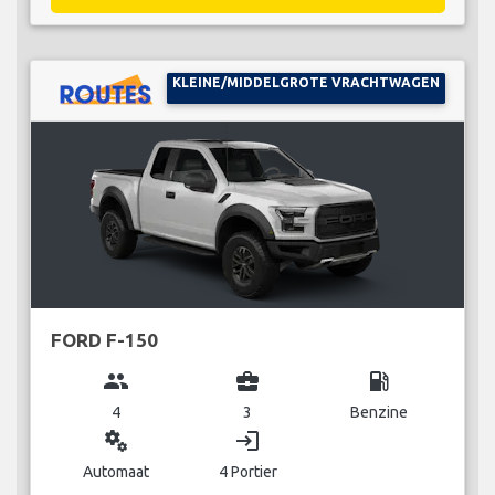
KLEINE/MIDDELGROTE VRACHTWAGEN
FORD F-150
group
business_center
local_gas_station
4
3
Benzine
miscellaneous_services
login
Automaat
4 Portier