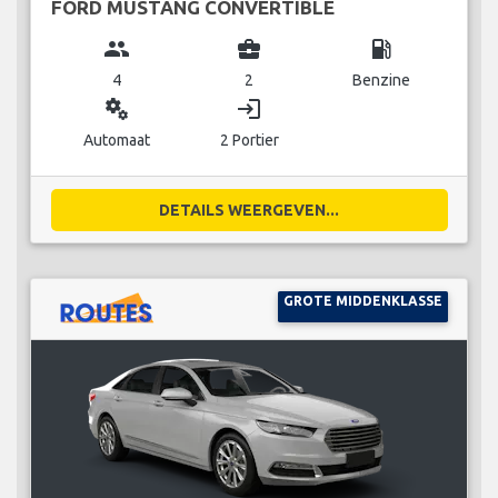
FORD MUSTANG CONVERTIBLE
group
business_center
local_gas_station
4
2
Benzine
miscellaneous_services
login
Automaat
2 Portier
DETAILS WEERGEVEN...
GROTE MIDDENKLASSE