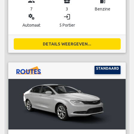
group
business_center
local_gas_station
7
3
Benzine
miscellaneous_services
login
Automaat
5 Portier
DETAILS WEERGEVEN...
STANDAARD