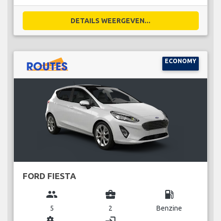
DETAILS WEERGEVEN...
ECONOMY
FORD FIESTA
group
business_center
local_gas_station
5
2
Benzine