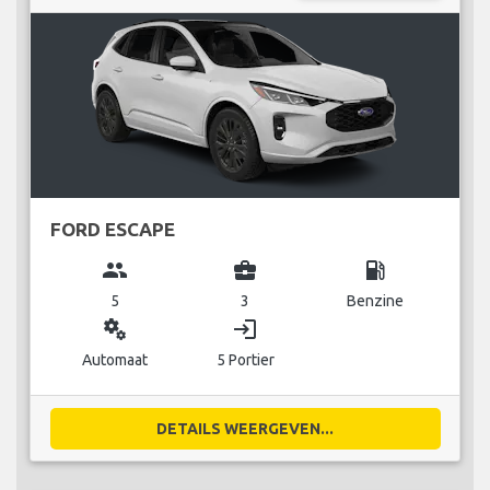
FORD ESCAPE
group
business_center
local_gas_station
5
3
Benzine
miscellaneous_services
login
Automaat
5 Portier
DETAILS WEERGEVEN...