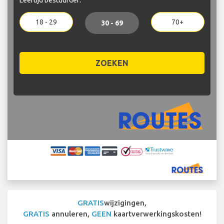
18 - 29
70+
30 - 69
ZOEKEN
GRATIS
wijzigingen,
GRATIS
annuleren,
GEEN
kaartverwerkingskosten!