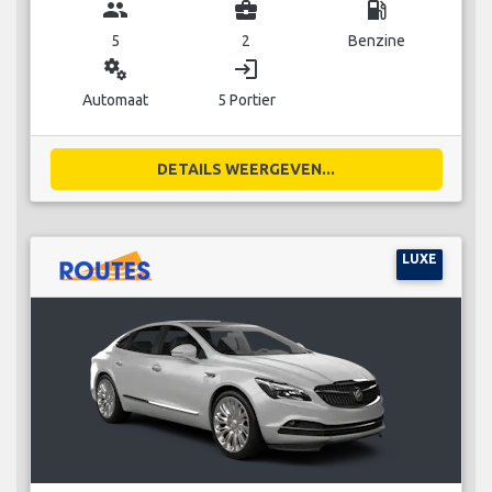
group
business_center
local_gas_station
5
2
Benzine
miscellaneous_services
login
Automaat
5 Portier
DETAILS WEERGEVEN...
LUXE