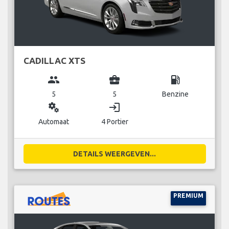
CADILLAC XTS
group
business_center
local_gas_station
5
5
Benzine
miscellaneous_services
login
Automaat
4 Portier
DETAILS WEERGEVEN...
PREMIUM