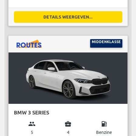
DETAILS WEERGEVEN...
MIDDENKLASSE
BMW 3 SERIES
group
business_center
local_gas_station
5
4
Benzine