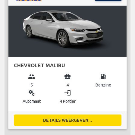
CHEVROLET MALIBU
group
business_center
local_gas_station
5
4
Benzine
miscellaneous_services
login
Automaat
4 Portier
DETAILS WEERGEVEN...