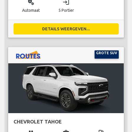
miscellaneous_services
login
Automaat
5 Portier
DETAILS WEERGEVEN...
GROTE SUV
CHEVROLET TAHOE