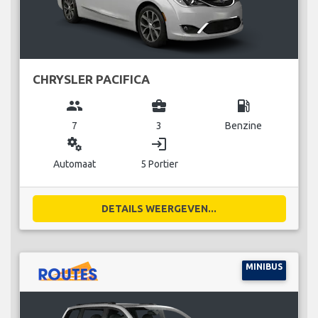
CHRYSLER PACIFICA
group
business_center
local_gas_station
7
3
Benzine
miscellaneous_services
login
Automaat
5 Portier
DETAILS WEERGEVEN...
MINIBUS