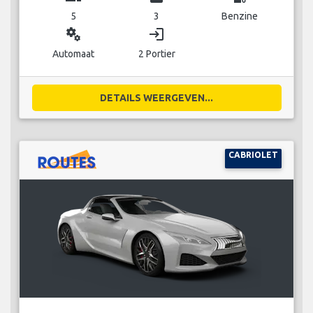
5
3
Benzine
miscellaneous_services
login
Automaat
2 Portier
DETAILS WEERGEVEN...
CABRIOLET