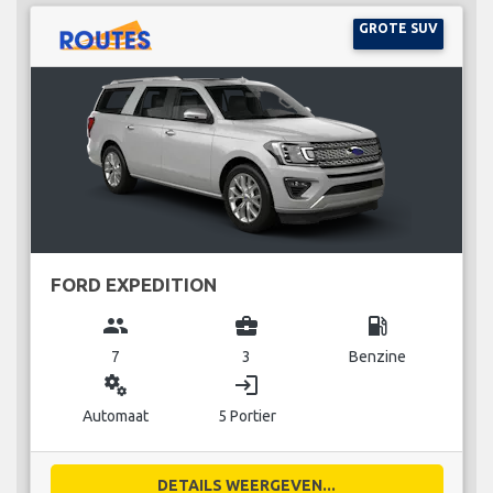
GROTE SUV
FORD EXPEDITION
group
business_center
local_gas_station
7
3
Benzine
miscellaneous_services
login
Automaat
5 Portier
DETAILS WEERGEVEN...