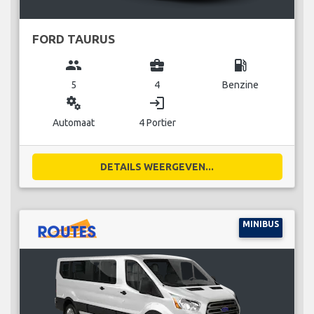
FORD TAURUS
group
business_center
local_gas_station
5
4
Benzine
miscellaneous_services
login
Automaat
4 Portier
DETAILS WEERGEVEN...
MINIBUS