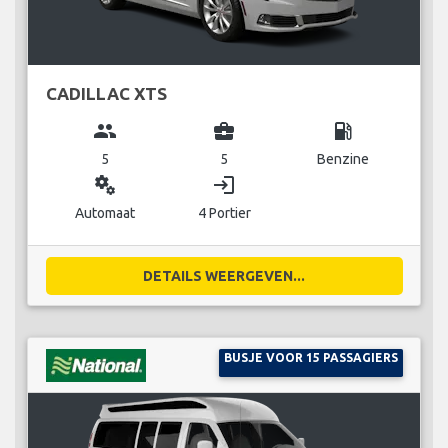
CADILLAC XTS
group
business_center
local_gas_station
5
5
Benzine
miscellaneous_services
login
Automaat
4 Portier
DETAILS WEERGEVEN...
BUSJE VOOR 15 PASSAGIERS