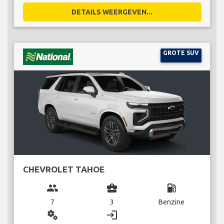
DETAILS WEERGEVEN...
GROTE SUV
CHEVROLET TAHOE
group
business_center
local_gas_station
7
3
Benzine
miscellaneous_services
login