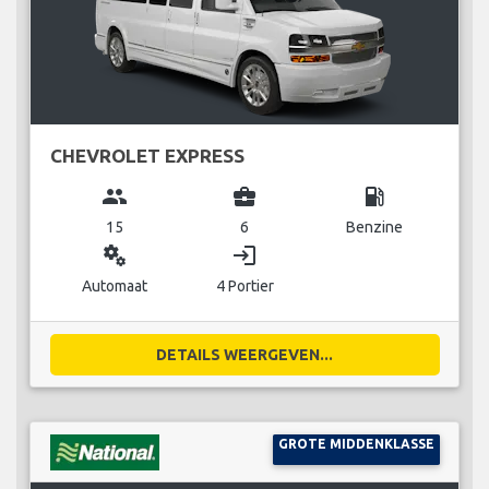
CHEVROLET EXPRESS
group
business_center
local_gas_station
15
6
Benzine
miscellaneous_services
login
Automaat
4 Portier
DETAILS WEERGEVEN...
GROTE MIDDENKLASSE