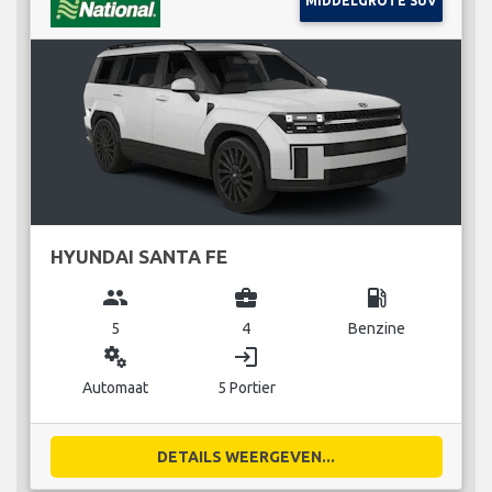
MIDDELGROTE SUV
HYUNDAI SANTA FE
group
business_center
local_gas_station
5
4
Benzine
miscellaneous_services
login
Automaat
5 Portier
DETAILS WEERGEVEN...