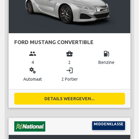
FORD MUSTANG CONVERTIBLE
group
business_center
local_gas_station
4
2
Benzine
miscellaneous_services
login
Automaat
2 Portier
DETAILS WEERGEVEN...
MIDDENKLASSE