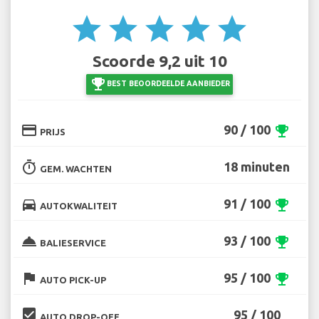
star
star
star
star
star
Scoorde 9,2 uit 10
emoji_events
BEST BEOORDEELDE AANBIEDER
credit_card
90 / 100
emoji_events
PRIJS
timer
18 minuten
GEM. WACHTEN
directions_car
91 / 100
emoji_events
AUTOKWALITEIT
room_service
93 / 100
emoji_events
BALIESERVICE
flag
95 / 100
emoji_events
AUTO PICK-UP
beenhere
95 / 100
AUTO DROP-OFF