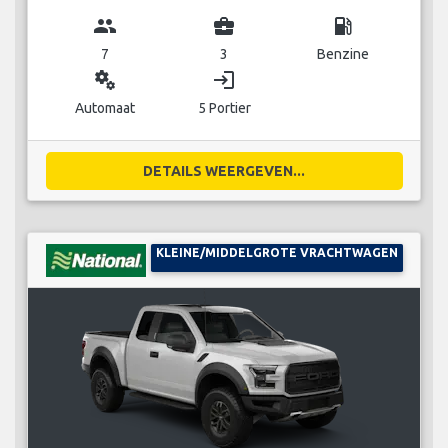
group
business_center
local_gas_station
7
3
Benzine
miscellaneous_services
login
Automaat
5 Portier
DETAILS WEERGEVEN...
KLEINE/MIDDELGROTE VRACHTWAGEN