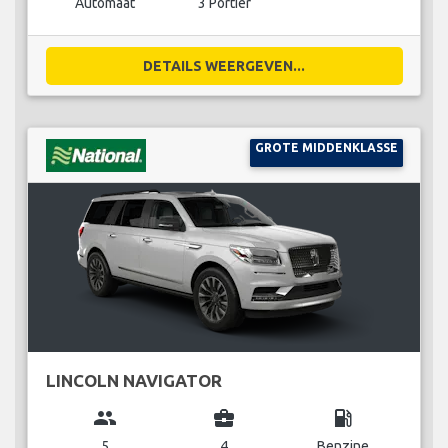
Automaat
3 Portier
DETAILS WEERGEVEN...
GROTE MIDDENKLASSE
LINCOLN NAVIGATOR
group
business_center
local_gas_station
5
4
Benzine