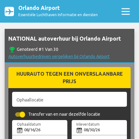
Orlando Airport
Essentiële Luchthaven Informatie en diensten
NATIONAL autoverhuur bij Orlando Airport
emoji_events
Genoteerd #1 Van 30
Autoverhuurbedrijven vergelijken bij Orlando Airport
HUURAUTO TEGEN EEN ONVERSLAANBARE
PRIJS
Ophaallocatie
Transfer van en naar dezelfde locatie
Ophaaldatum
Inleverdatum