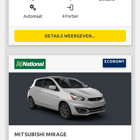
miscellaneous_services
login
Automaat
4 Portier
DETAILS WEERGEVEN...
ECONOMY
MITSUBISHI MIRAGE