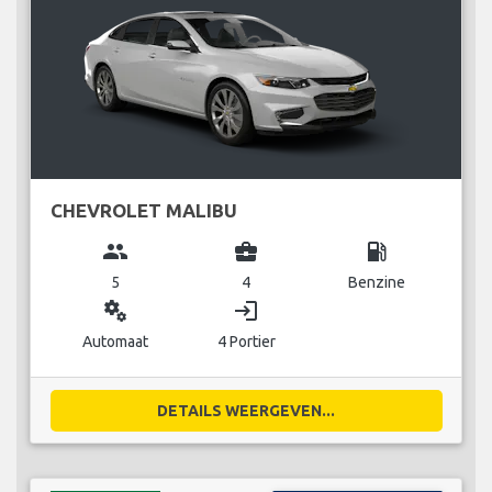
CHEVROLET MALIBU
group
business_center
local_gas_station
5
4
Benzine
miscellaneous_services
login
Automaat
4 Portier
DETAILS WEERGEVEN...