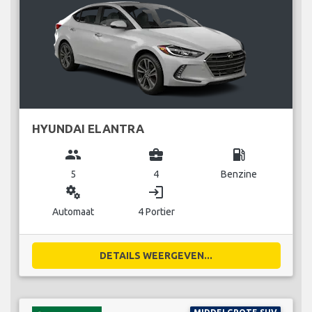
HYUNDAI ELANTRA
group
business_center
local_gas_station
5
4
Benzine
miscellaneous_services
login
Automaat
4 Portier
DETAILS WEERGEVEN...