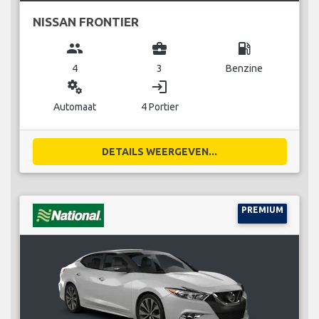
NISSAN FRONTIER
group
business_center
local_gas_station
4
3
Benzine
miscellaneous_services
login
Automaat
4 Portier
DETAILS WEERGEVEN...
PREMIUM