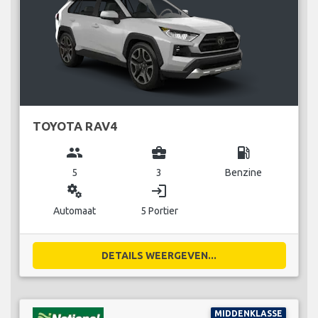
TOYOTA RAV4
group
business_center
local_gas_station
5
3
Benzine
miscellaneous_services
login
Automaat
5 Portier
DETAILS WEERGEVEN...
MIDDENKLASSE