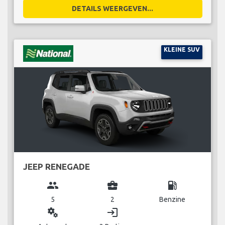
DETAILS WEERGEVEN...
KLEINE SUV
JEEP RENEGADE
group
business_center
local_gas_station
5
2
Benzine
miscellaneous_services
login