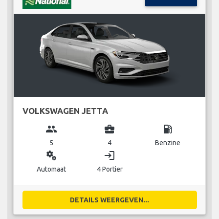
VOLKSWAGEN JETTA
group
business_center
local_gas_station
5
4
Benzine
miscellaneous_services
login
Automaat
4 Portier
DETAILS WEERGEVEN...