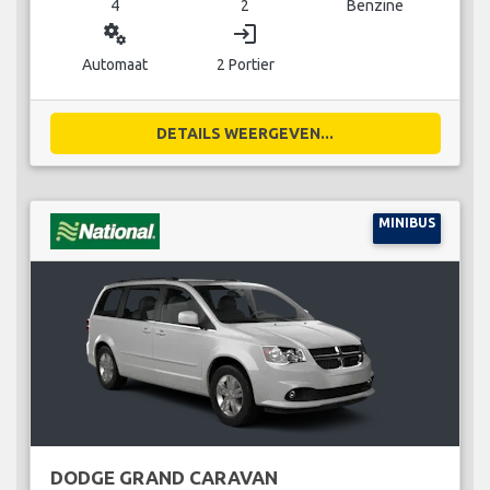
4
2
Benzine
miscellaneous_services
login
Automaat
2 Portier
DETAILS WEERGEVEN...
MINIBUS
DODGE GRAND CARAVAN