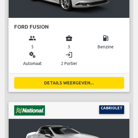
FORD FUSION
group
business_center
local_gas_station
5
3
Benzine
miscellaneous_services
login
Automaat
2 Portier
DETAILS WEERGEVEN...
CABRIOLET