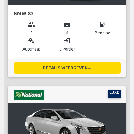
BMW X3
group
business_center
local_gas_station
5
4
Benzine
miscellaneous_services
login
Automaat
5 Portier
DETAILS WEERGEVEN...
LUXE