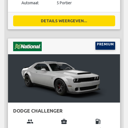
Automaat
5 Portier
DETAILS WEERGEVEN...
PREMIUM
DODGE CHALLENGER
group
business_center
local_gas_station