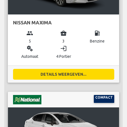
NISSAN MAXIMA
group
business_center
local_gas_station
5
3
Benzine
miscellaneous_services
login
Automaat
4 Portier
DETAILS WEERGEVEN...
COMPACT