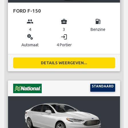
FORD F-150
group
business_center
local_gas_station
4
3
Benzine
miscellaneous_services
login
Automaat
4 Portier
DETAILS WEERGEVEN...
STANDAARD