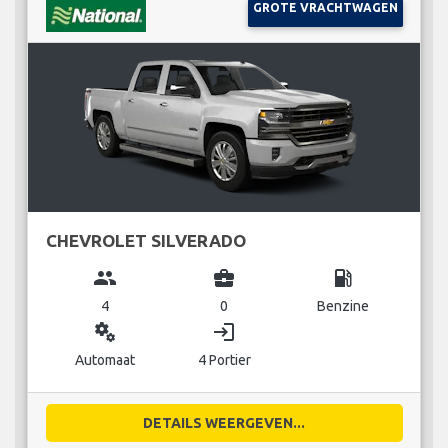
GROTE VRACHTWAGEN
CHEVROLET SILVERADO
group
business_center
local_gas_station
4
0
Benzine
miscellaneous_services
login
Automaat
4 Portier
DETAILS WEERGEVEN...