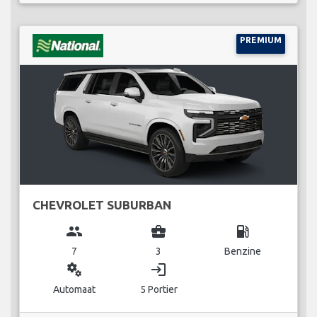
PREMIUM
CHEVROLET SUBURBAN
group
business_center
local_gas_station
7
3
Benzine
miscellaneous_services
login
Automaat
5 Portier