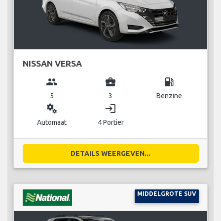
NISSAN VERSA
group
business_center
local_gas_station
5
3
Benzine
miscellaneous_services
login
Automaat
4 Portier
DETAILS WEERGEVEN...
MIDDELGROTE SUV