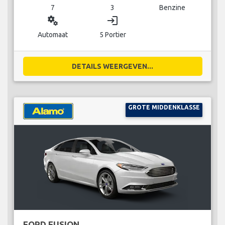
7
3
Benzine
miscellaneous_services
login
Automaat
5 Portier
DETAILS WEERGEVEN...
GROTE MIDDENKLASSE
FORD FUSION