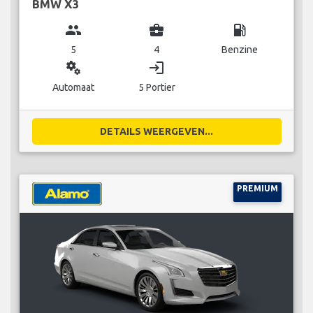
BMW X3
group
business_center
local_gas_station
5
4
Benzine
miscellaneous_services
login
Automaat
5 Portier
DETAILS WEERGEVEN...
PREMIUM