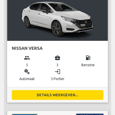
NISSAN VERSA
group
business_center
local_gas_station
5
3
Benzine
miscellaneous_services
login
Automaat
5 Portier
DETAILS WEERGEVEN...