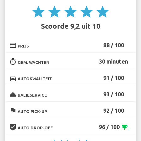
star
star
star
star
star
Scoorde 9,2 uit 10
credit_card
88 / 100
PRIJS
timer
30 minuten
GEM. WACHTEN
directions_car
91 / 100
AUTOKWALITEIT
room_service
93 / 100
BALIESERVICE
flag
92 / 100
AUTO PICK-UP
beenhere
96 / 100
emoji_events
AUTO DROP-OFF