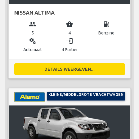
NISSAN ALTIMA
group
business_center
local_gas_station
5
4
Benzine
miscellaneous_services
login
Automaat
4 Portier
DETAILS WEERGEVEN...
KLEINE/MIDDELGROTE VRACHTWAGEN