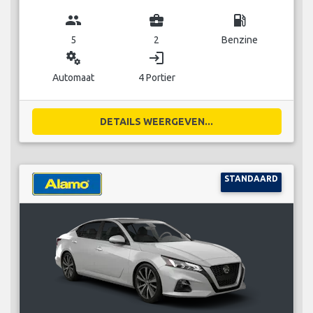
group
business_center
local_gas_station
5
2
Benzine
miscellaneous_services
login
Automaat
4 Portier
DETAILS WEERGEVEN...
STANDAARD