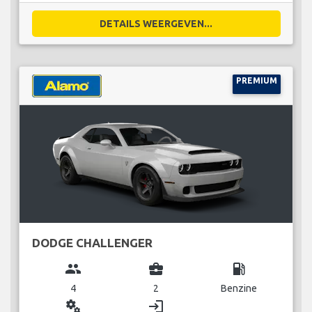
DETAILS WEERGEVEN...
PREMIUM
DODGE CHALLENGER
group
business_center
local_gas_station
4
2
Benzine
miscellaneous_services
login