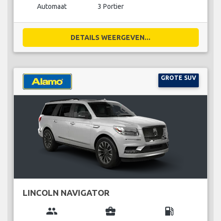
Automaat
3 Portier
DETAILS WEERGEVEN...
GROTE SUV
LINCOLN NAVIGATOR
group
business_center
local_gas_station