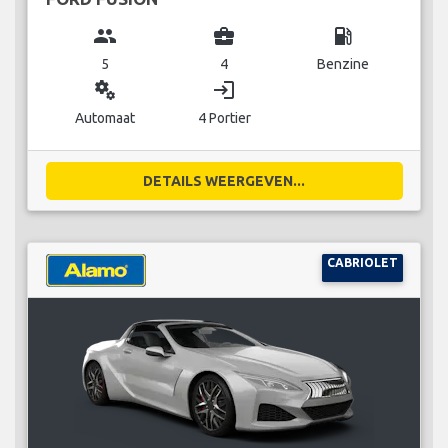
group
business_center
local_gas_station
5
4
Benzine
miscellaneous_services
login
Automaat
4 Portier
DETAILS WEERGEVEN...
CABRIOLET