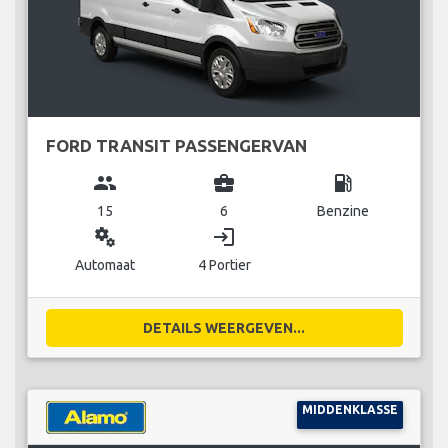
FORD TRANSIT PASSENGERVAN
group
business_center
local_gas_station
15
6
Benzine
miscellaneous_services
login
Automaat
4 Portier
DETAILS WEERGEVEN...
MIDDENKLASSE