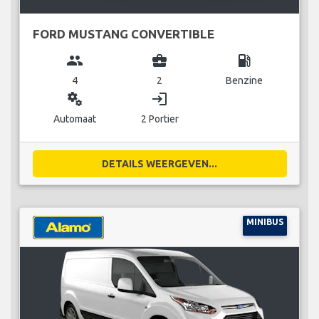
FORD MUSTANG CONVERTIBLE
group
business_center
local_gas_station
4
2
Benzine
miscellaneous_services
login
Automaat
2 Portier
DETAILS WEERGEVEN...
MINIBUS