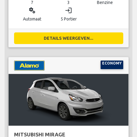
7
3
Benzine
miscellaneous_services
login
Automaat
5 Portier
DETAILS WEERGEVEN...
ECONOMY
MITSUBISHI MIRAGE