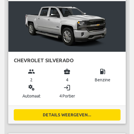
CHEVROLET SILVERADO
group
business_center
local_gas_station
2
4
Benzine
miscellaneous_services
login
Automaat
4 Portier
DETAILS WEERGEVEN...