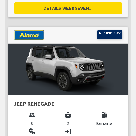
DETAILS WEERGEVEN...
KLEINE SUV
JEEP RENEGADE
group
business_center
local_gas_station
5
2
Benzine
miscellaneous_services
login