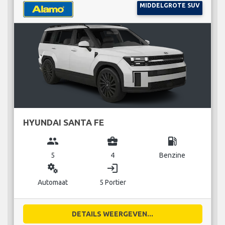
MIDDELGROTE SUV
HYUNDAI SANTA FE
group
business_center
local_gas_station
5
4
Benzine
miscellaneous_services
login
Automaat
5 Portier
DETAILS WEERGEVEN...