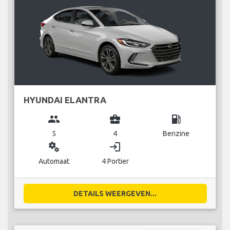
HYUNDAI ELANTRA
group
business_center
local_gas_station
5
4
Benzine
miscellaneous_services
login
Automaat
4 Portier
DETAILS WEERGEVEN...