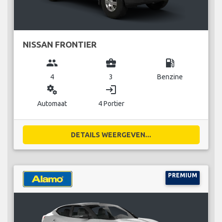
NISSAN FRONTIER
group
business_center
local_gas_station
4
3
Benzine
miscellaneous_services
login
Automaat
4 Portier
DETAILS WEERGEVEN...
PREMIUM