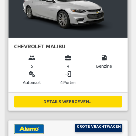
CHEVROLET MALIBU
group
business_center
local_gas_station
5
4
Benzine
miscellaneous_services
login
Automaat
4 Portier
DETAILS WEERGEVEN...
GROTE VRACHTWAGEN