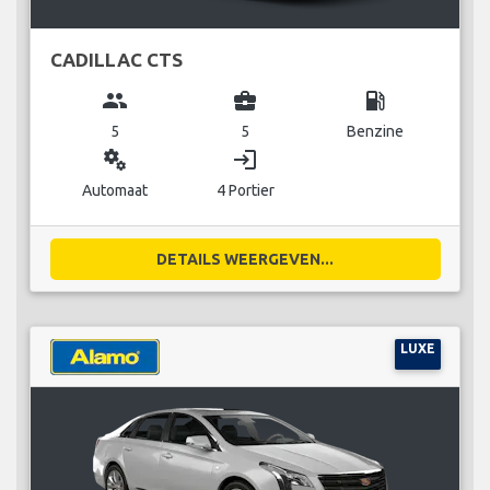
CADILLAC CTS
group
business_center
local_gas_station
5
5
Benzine
miscellaneous_services
login
Automaat
4 Portier
DETAILS WEERGEVEN...
LUXE