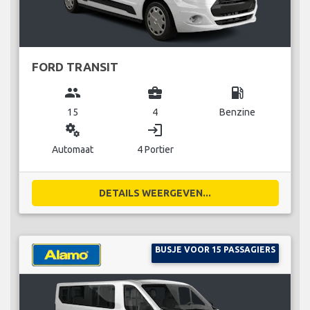
FORD TRANSIT
group
business_center
local_gas_station
15
4
Benzine
miscellaneous_services
login
Automaat
4 Portier
DETAILS WEERGEVEN...
BUSJE VOOR 15 PASSAGIERS