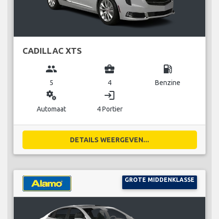
CADILLAC XTS
group
business_center
local_gas_station
5
4
Benzine
miscellaneous_services
login
Automaat
4 Portier
DETAILS WEERGEVEN...
GROTE MIDDENKLASSE