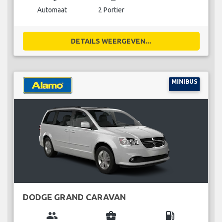
Automaat
2 Portier
DETAILS WEERGEVEN...
MINIBUS
DODGE GRAND CARAVAN
group
business_center
local_gas_station