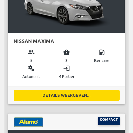
NISSAN MAXIMA
group
business_center
local_gas_station
5
3
Benzine
miscellaneous_services
login
Automaat
4 Portier
DETAILS WEERGEVEN...
COMPACT