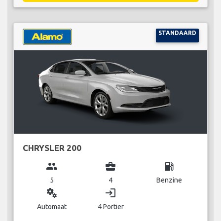
STANDAARD
CHRYSLER 200
group
business_center
local_gas_station
5
4
Benzine
miscellaneous_services
login
Automaat
4 Portier