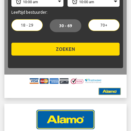
Leeftijd bestuurder:
18 - 29
70+
30 - 69
ZOEKEN