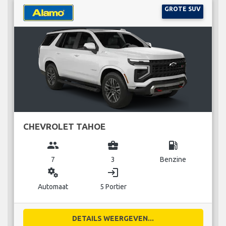
GROTE SUV
CHEVROLET TAHOE
group
business_center
local_gas_station
7
3
Benzine
miscellaneous_services
login
Automaat
5 Portier
DETAILS WEERGEVEN...