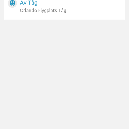
Av Tåg
train
Orlando Flygplats Tåg