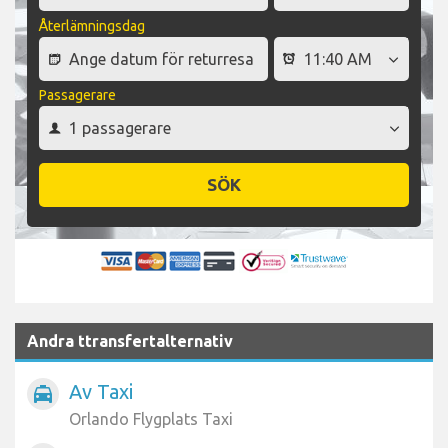
Återlämningsdag
Passagerare
SÖK
Andra ttransfertalternativ
Av Taxi
local_taxi
Orlando Flygplats Taxi