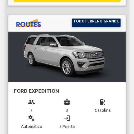
TODOTERRENO GRANDE
FORD EXPEDITION
group
business_center
local_gas_station
7
3
Gasolina
miscellaneous_services
login
Automático
5 Puerta