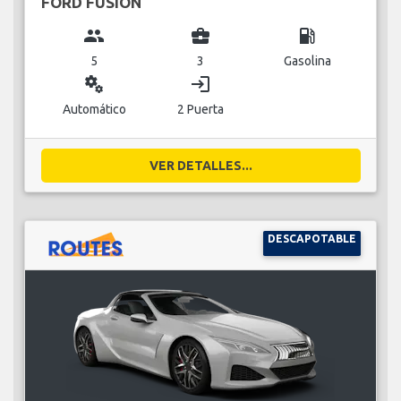
FORD FUSION
group
business_center
local_gas_station
5
3
Gasolina
miscellaneous_services
login
Automático
2 Puerta
VER DETALLES...
DESCAPOTABLE