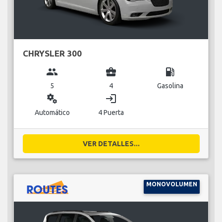
CHRYSLER 300
group
business_center
local_gas_station
5
4
Gasolina
miscellaneous_services
login
Automático
4 Puerta
VER DETALLES...
MONOVOLUMEN