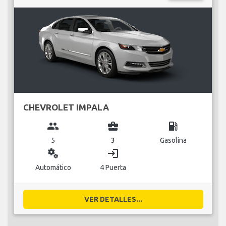
CHEVROLET IMPALA
group
business_center
local_gas_station
5
3
Gasolina
miscellaneous_services
login
Automático
4 Puerta
VER DETALLES...