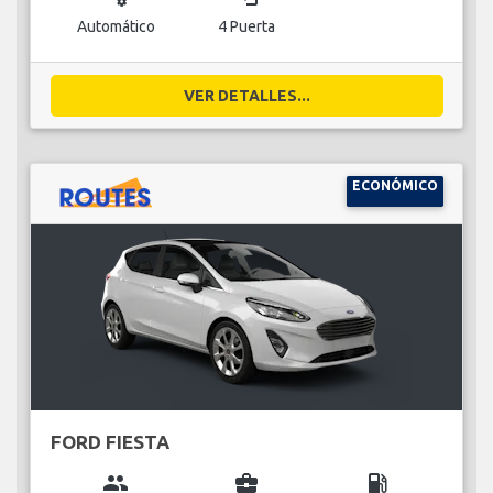
Automático
4 Puerta
VER DETALLES...
ECONÓMICO
FORD FIESTA
group
business_center
local_gas_station