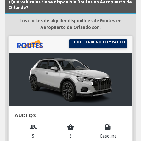
¿Qué vehículos tiene disponible Routes en Aeropuerto de
Orlando?
Los coches de alquiler disponibles de Routes en
Aeropuerto de Orlando son:
TODOTERRENO COMPACTO
AUDI Q3
group
business_center
local_gas_station
5
2
Gasolina