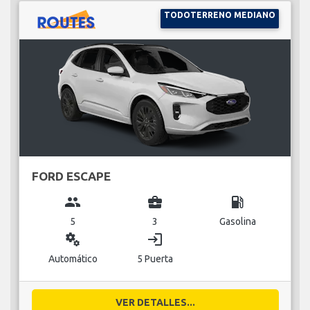
TODOTERRENO MEDIANO
FORD ESCAPE
group
business_center
local_gas_station
5
3
Gasolina
miscellaneous_services
login
Automático
5 Puerta
VER DETALLES...