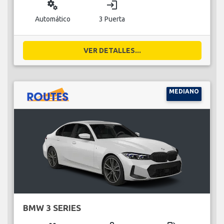
miscellaneous_services
login
Automático
3 Puerta
VER DETALLES...
MEDIANO
BMW 3 SERIES