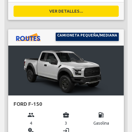
VER DETALLES...
CAMIONETA PEQUEÑA/MEDIANA
FORD F-150
group
business_center
local_gas_station
4
3
Gasolina
miscellaneous_services
login