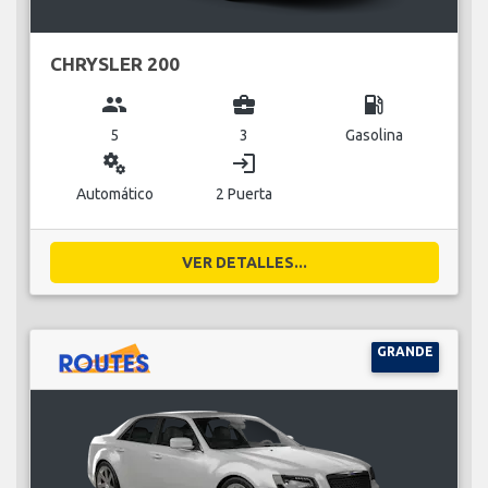
CHRYSLER 200
group
business_center
local_gas_station
5
3
Gasolina
miscellaneous_services
login
Automático
2 Puerta
VER DETALLES...
GRANDE