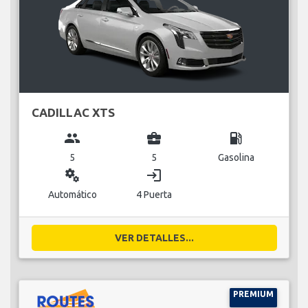
CADILLAC XTS
group
business_center
local_gas_station
5
5
Gasolina
miscellaneous_services
login
Automático
4 Puerta
VER DETALLES...
PREMIUM