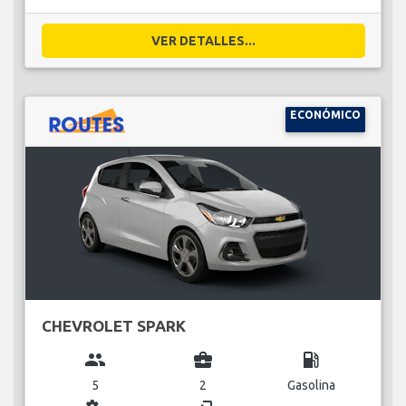
VER DETALLES...
ECONÓMICO
CHEVROLET SPARK
group
business_center
local_gas_station
5
2
Gasolina