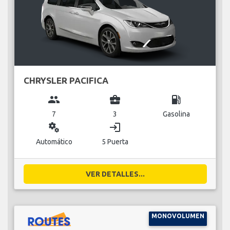
CHRYSLER PACIFICA
group
business_center
local_gas_station
7
3
Gasolina
miscellaneous_services
login
Automático
5 Puerta
VER DETALLES...
MONOVOLUMEN