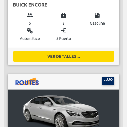
BUICK ENCORE
group
business_center
local_gas_station
5
2
Gasolina
miscellaneous_services
login
Automático
5 Puerta
VER DETALLES...
LUJO