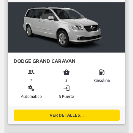
DODGE GRAND CARAVAN
group
business_center
local_gas_station
7
3
Gasolina
miscellaneous_services
login
Automático
5 Puerta
VER DETALLES...