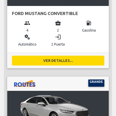
FORD MUSTANG CONVERTIBLE
group
business_center
local_gas_station
4
2
Gasolina
miscellaneous_services
login
Automático
2 Puerta
VER DETALLES...
GRANDE