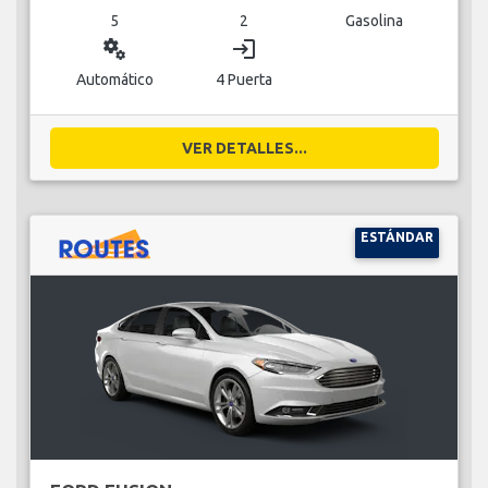
5
2
Gasolina
miscellaneous_services
login
Automático
4 Puerta
VER DETALLES...
ESTÁNDAR