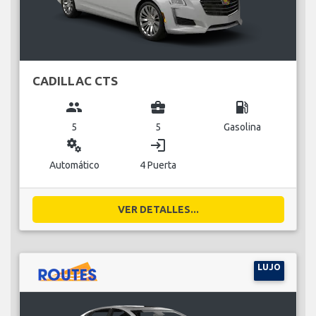
CADILLAC CTS
group
business_center
local_gas_station
5
5
Gasolina
miscellaneous_services
login
Automático
4 Puerta
VER DETALLES...
LUJO