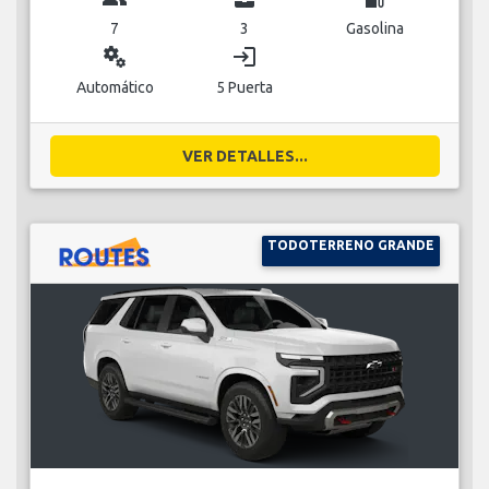
7
3
Gasolina
miscellaneous_services
login
Automático
5 Puerta
VER DETALLES...
TODOTERRENO GRANDE