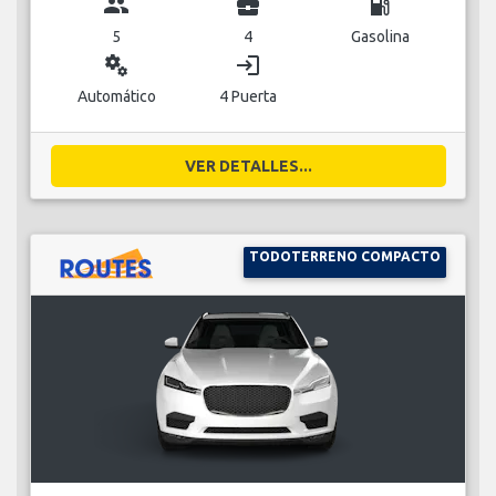
group
business_center
local_gas_station
5
4
Gasolina
miscellaneous_services
login
Automático
4 Puerta
VER DETALLES...
TODOTERRENO COMPACTO