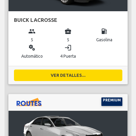
BUICK LACROSSE
group
business_center
local_gas_station
5
5
Gasolina
miscellaneous_services
login
Automático
4 Puerta
VER DETALLES...
PREMIUM