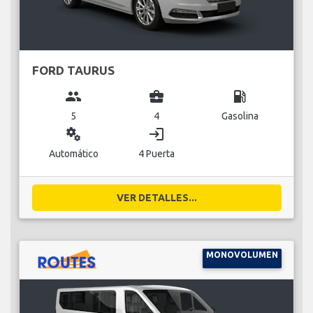
FORD TAURUS
group
business_center
local_gas_station
5
4
Gasolina
miscellaneous_services
login
Automático
4 Puerta
VER DETALLES...
MONOVOLUMEN