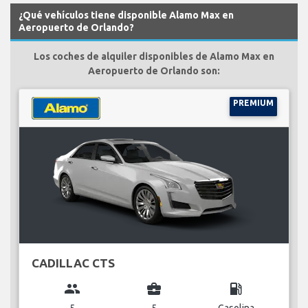
¿Qué vehículos tiene disponible Alamo Max en
Aeropuerto de Orlando?
Los coches de alquiler disponibles de Alamo Max en
Aeropuerto de Orlando son:
PREMIUM
CADILLAC CTS
group
business_center
local_gas_station
5
5
Gasolina