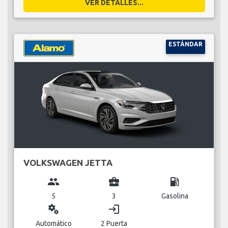
VER DETALLES...
ESTÁNDAR
VOLKSWAGEN JETTA
group
business_center
local_gas_station
5
3
Gasolina
miscellaneous_services
login
Automático
2 Puerta