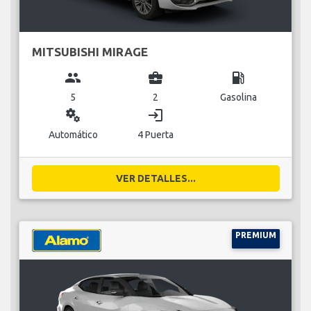
MITSUBISHI MIRAGE
group
business_center
local_gas_station
5
2
Gasolina
miscellaneous_services
login
Automático
4 Puerta
VER DETALLES...
PREMIUM