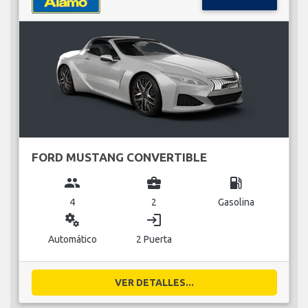
FORD MUSTANG CONVERTIBLE
group
business_center
local_gas_station
4
2
Gasolina
miscellaneous_services
login
Automático
2 Puerta
VER DETALLES...