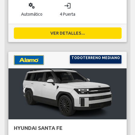
miscellaneous_services
login
Automático
4 Puerta
VER DETALLES...
TODOTERRENO MEDIANO
HYUNDAI SANTA FE