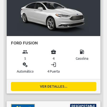
FORD FUSION
group
business_center
local_gas_station
5
4
Gasolina
miscellaneous_services
login
Automático
4 Puerta
VER DETALLES...
DESCAPOTABLE