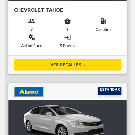
CHEVROLET TAHOE
group
business_center
local_gas_station
7
3
Gasolina
miscellaneous_services
login
Automático
5 Puerta
VER DETALLES...
ESTÁNDAR