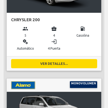
CHRYSLER 200
group
business_center
local_gas_station
5
4
Gasolina
miscellaneous_services
login
Automático
4 Puerta
VER DETALLES...
MONOVOLUMEN