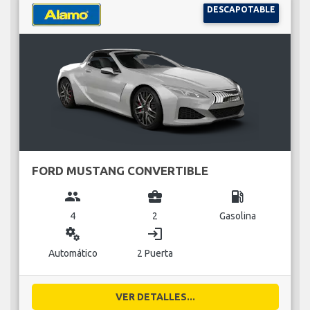
DESCAPOTABLE
FORD MUSTANG CONVERTIBLE
group
business_center
local_gas_station
4
2
Gasolina
miscellaneous_services
login
Automático
2 Puerta
VER DETALLES...