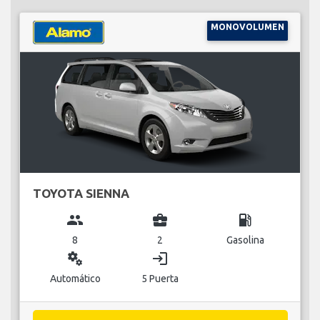
MONOVOLUMEN
TOYOTA SIENNA
group
business_center
local_gas_station
8
2
Gasolina
miscellaneous_services
login
Automático
5 Puerta