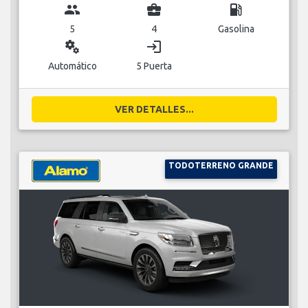
group
business_center
local_gas_station
5
4
Gasolina
miscellaneous_services
login
Automático
5 Puerta
VER DETALLES...
TODOTERRENO GRANDE