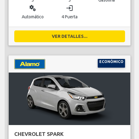
miscellaneous_services
login
Automático
4 Puerta
VER DETALLES...
ECONÓMICO
CHEVROLET SPARK