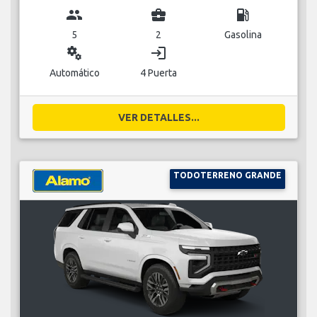
group
business_center
local_gas_station
5
2
Gasolina
miscellaneous_services
login
Automático
4 Puerta
VER DETALLES...
TODOTERRENO GRANDE