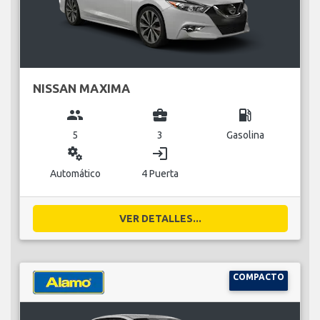
NISSAN MAXIMA
group
business_center
local_gas_station
5
3
Gasolina
miscellaneous_services
login
Automático
4 Puerta
VER DETALLES...
COMPACTO