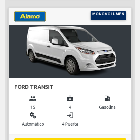
MONOVOLUMEN
FORD TRANSIT
group
business_center
local_gas_station
15
4
Gasolina
miscellaneous_services
login
Automático
4 Puerta