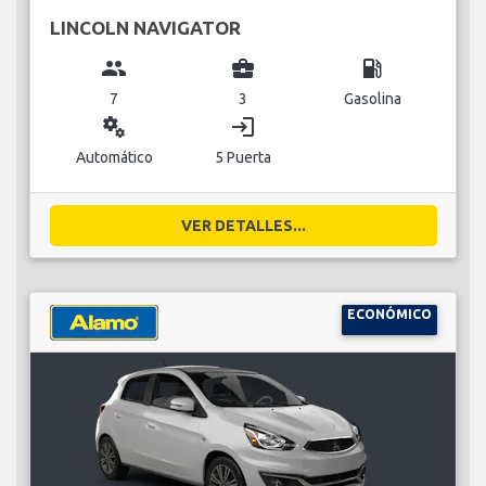
LINCOLN NAVIGATOR
group
business_center
local_gas_station
7
3
Gasolina
miscellaneous_services
login
Automático
5 Puerta
VER DETALLES...
ECONÓMICO