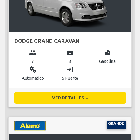
DODGE GRAND CARAVAN
group
business_center
local_gas_station
7
3
Gasolina
miscellaneous_services
login
Automático
5 Puerta
VER DETALLES...
GRANDE