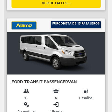
VER DETALLES...
FURGONETA DE 15 PASAJEROS
FORD TRANSIT PASSENGERVAN
group
business_center
local_gas_station
15
6
Gasolina
miscellaneous_services
login
Automático
4 Puerta