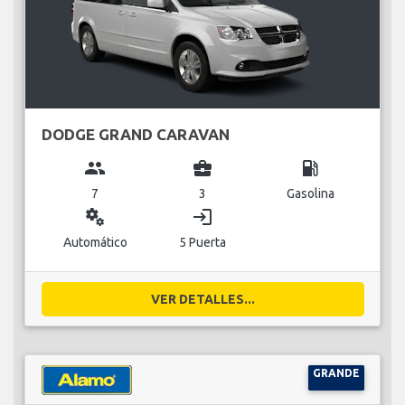
DODGE GRAND CARAVAN
group
business_center
local_gas_station
7
3
Gasolina
miscellaneous_services
login
Automático
5 Puerta
VER DETALLES...
GRANDE