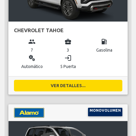
CHEVROLET TAHOE
group
business_center
local_gas_station
7
3
Gasolina
miscellaneous_services
login
Automático
5 Puerta
VER DETALLES...
MONOVOLUMEN