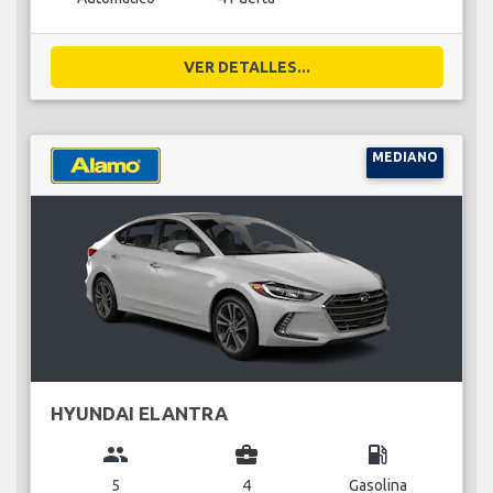
VER DETALLES...
MEDIANO
HYUNDAI ELANTRA
group
business_center
local_gas_station
5
4
Gasolina