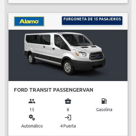
FURGONETA DE 15 PASAJEROS
FORD TRANSIT PASSENGERVAN
group
business_center
local_gas_station
15
6
Gasolina
miscellaneous_services
login
Automático
4 Puerta