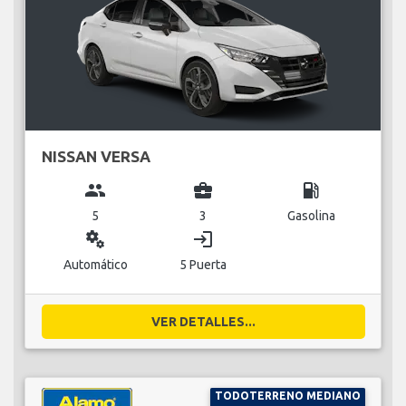
NISSAN VERSA
group
business_center
local_gas_station
5
3
Gasolina
miscellaneous_services
login
Automático
5 Puerta
VER DETALLES...
TODOTERRENO MEDIANO