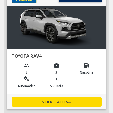
TOYOTA RAV4
group
business_center
local_gas_station
5
3
Gasolina
miscellaneous_services
login
Automático
5 Puerta
VER DETALLES...