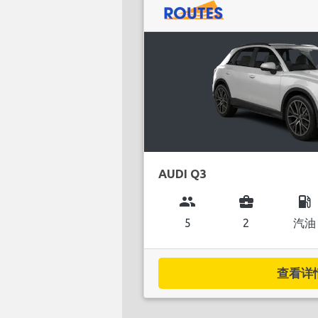
AUDI Q3
group
business_center
local_gas_station
5
2
汽油
查看详情.