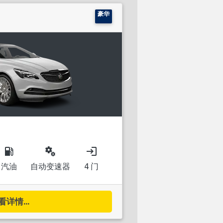
豪华
local_gas_station
miscellaneous_services
login
汽油
自动变速器
4 门
看详情...