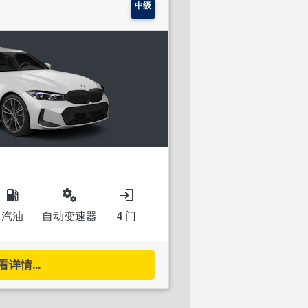
中级
local_gas_station
miscellaneous_services
login
汽油
自动变速器
4 门
看详情...