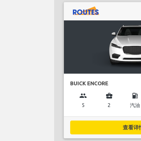
BUICK ENCORE
group
business_center
local_gas_station
5
2
汽油
查看详情.