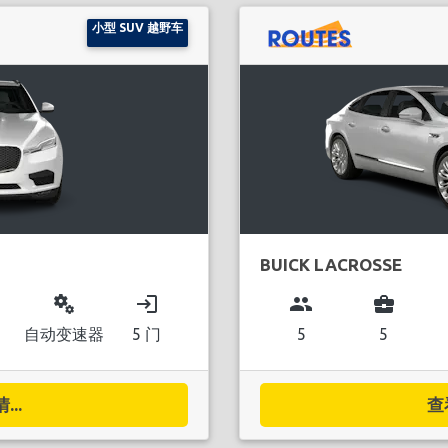
小型 SUV 越野车
BUICK LACROSSE
miscellaneous_services
login
group
business_center
自动变速器
5 门
5
5
..
查