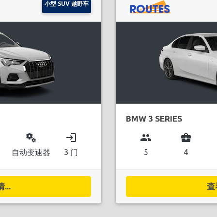
小型 SUV 越野车
BMW 3 SERIES
miscellaneous_services
login
group
business_center
自动变速器
3 门
5
4
..
查