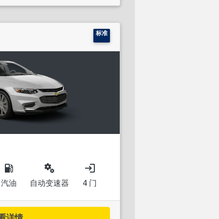
标准
local_gas_station
miscellaneous_services
login
汽油
自动变速器
4 门
看详情...