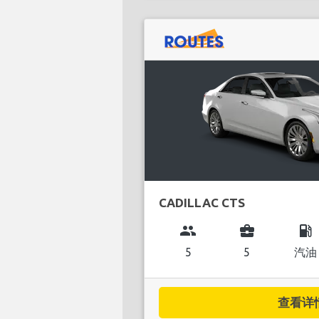
CADILLAC CTS
group
business_center
local_gas_station
5
5
汽油
查看详情.