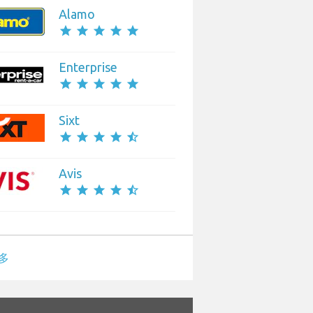
Alamo
star
star
star
star
star
Enterprise
star
star
star
star
star
Sixt
star
star
star
star
star_half
Avis
star
star
star
star
star_half
多