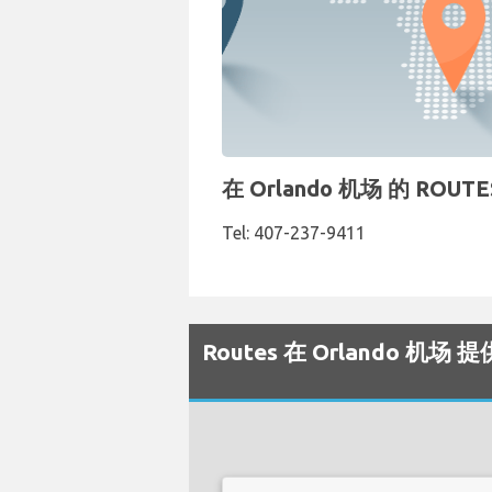
在 Orlando 机场 的 RO
Tel: 407-237-9411
Routes 在 Orlando 机