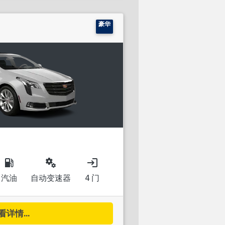
豪华
local_gas_station
miscellaneous_services
login
汽油
自动变速器
4 门
看详情...