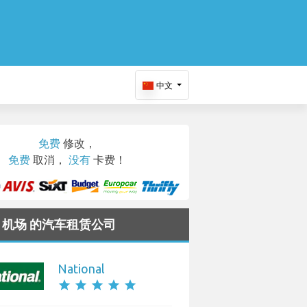
中文
免费
修改，
免费
取消，
没有
卡费！
do 机场 的汽车租赁公司
National
star
star
star
star
star