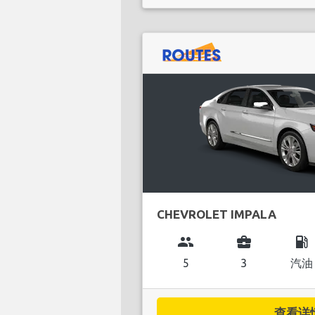
CHEVROLET IMPALA
group
business_center
local_gas_station
5
3
汽油
查看详情.