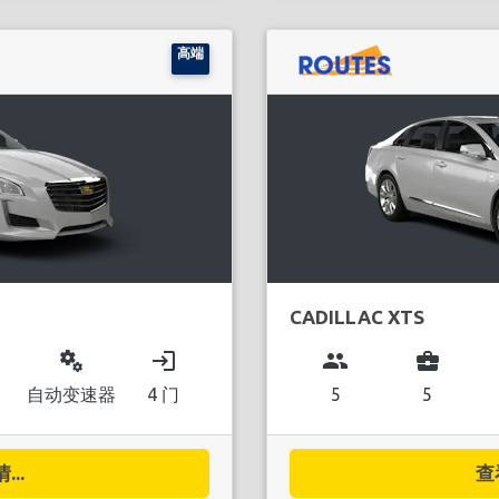
高端
CADILLAC XTS
miscellaneous_services
login
group
business_center
自动变速器
4 门
5
5
..
查