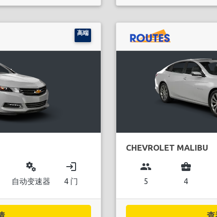
高端
CHEVROLET MALIBU
miscellaneous_services
login
group
business_center
自动变速器
4 门
5
4
..
查