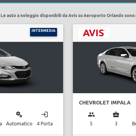
Le auto a noleggio disponibili da Avis su Aeroporto Orlando sono:
INTERMEDIA
CHEVROLET IMPALA
miscellaneous_services
login
group
business_center
a
Automatico
4 Porta
5
3
B