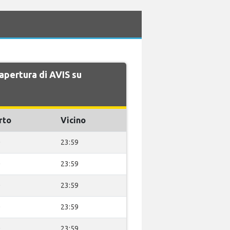
 apertura di AVIS su
rto
Vicino
0
23:59
0
23:59
0
23:59
0
23:59
0
23:59