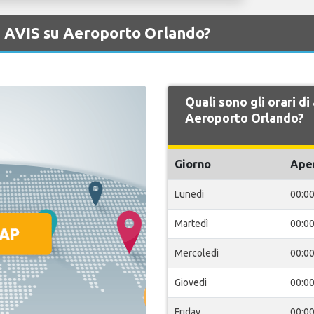
di AVIS su Aeroporto Orlando?
Quali sono gli orari di
Aeroporto Orlando?
Giorno
Ape
Lunedi
00:0
Martedì
00:0
Mercoledì
00:0
Giovedi
00:0
Friday
00:0