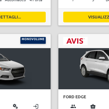
ETTAGLI...
VISUALIZZ
MONOVOLUME
FORD EDGE
miscellaneous_services
login
group
business_center