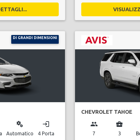
ETTAGLI...
VISUALIZZ
DI GRANDI DIMENSIONI
CHEVROLET TAHOE
miscellaneous_services
login
group
business_center
a
Automatico
4 Porta
7
3
B