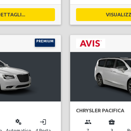
ETTAGLI...
VISUALIZZ
PREMIUM
CHRYSLER PACIFICA
miscellaneous_services
login
group
business_center
a
Automatico
4 Porta
7
3
B