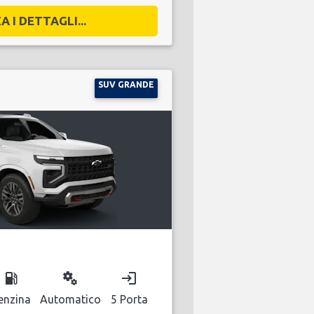
A I DETTAGLI...
SUV GRANDE
local_gas_station
miscellaneous_services
login
enzina
Automatico
5 Porta