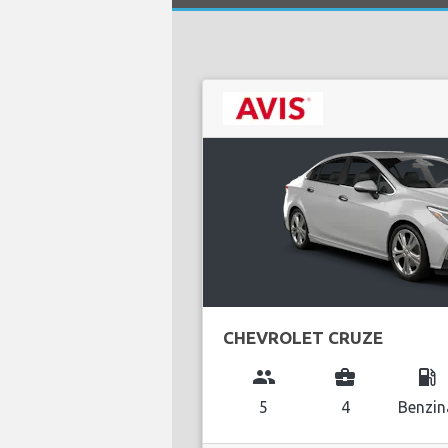
CHEVROLET CRUZE
group
business_center
local_gas_station
5
4
Benzin