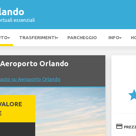
lando
rtuali essenziali
UTO
TRASFERIMENTI
PARCHEGGIO
INFO
H
 Aeroporto Orlando
 auto su Aeroporto Orlando
st
VALORE
E
credit_card
PREZ