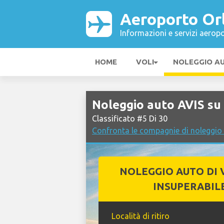
Aeroporto Or
Informazioni e servizi aeropo
HOME
VOLI
NOLEGGIO A
Noleggio auto AVIS su
Classificato #5 Di 30
Confronta le compagnie di noleggio
NOLEGGIO AUTO DI 
INSUPERABIL
Località di ritiro