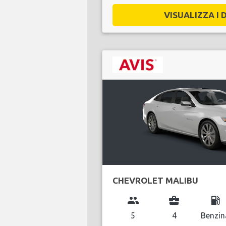
VISUALIZZA I D
CHEVROLET MALIBU
group
business_center
local_gas_station
5
4
Benzin