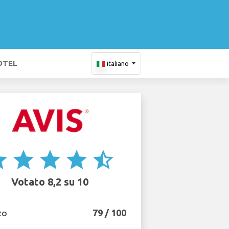
OTEL
italiano
ar
star
star
star
star_half
Votato 8,2 su 10
79 / 100
ZO